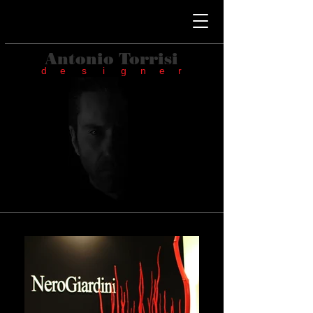
Antonio Torrisi
d e s i g n e r