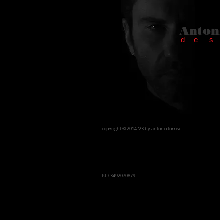
Antoni
d e s
copyright
©
2014 /23 by antonio torrisi
P.I. 03492070879